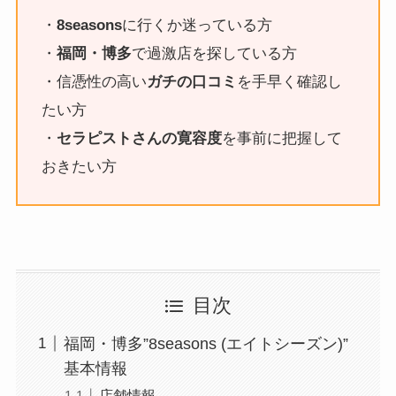
・
8seasons
に行くか迷っている方
・
福岡・博多
で過激店を探している方
・信憑性の高い
ガチの口コミ
を手早く確認し
たい方
・
セラピストさんの寛容度
を事前に把握して
おきたい方
目次
福岡・博多”8seasons (エイトシーズン)”
基本情報
店舗情報