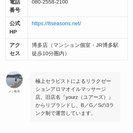
電話
080-2558-2100
番号
公式
https://8seasons.net/
HP
アク
博多店（マンション個室・JR博多駅
セス
徒歩10分圏内）
極上セラピストによるリラクゼー
ションアロマオイルマッサージ
メン船長
店。旧店名『yourz（ユアーズ）』
からリブランドし、B／G／Sの3ラ
ンク制で運営しています。