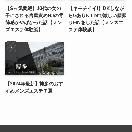
【Sっ気悶絶】10代の女の
【キモチイイ!】DKしなが
子にされる言葉責めHJの背
らGありKJIINで激しい腰振
徳感がやばかった話【メン
りFINをした話【メンズエ
ズエステ体験談】
ステ体験談】
【2024年最新】博多のおす
すめメンズエステ７選！