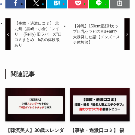
【事故・過激口コミ】 北
【神乳】150cm童顔Hカッ
九州（黒崎・小倉）"レイ
プ巨乳セラピのMB+69で
リー (Reilly) 旧ラバーズ"口
大暴発した話【メンズエス
コミまとめ｜5名の体験談
テ体験談】
あり
関連記事
【韓流美人】30歳スレンダ
【事故・過激口コミ】 福