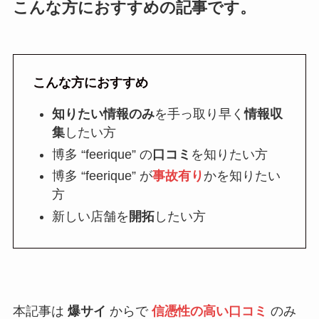
こんな方におすすめの記事です。
こんな方におすすめ
知りたい情報のみ
を手っ取り早く
情報収
集
したい方
博多 “feerique” の
口コミ
を知りたい方
博多 “feerique” が
事故有り
かを知りたい
方
新しい店舗を
開拓
したい方
本記事は
爆サイ
からで
信憑性の高い口コミ
のみ