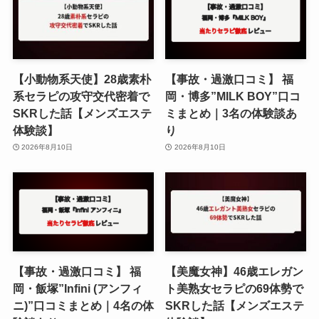
【小動物系天使】28歳素朴
【事故・過激口コミ】 福
系セラピの攻守交代密着で
岡・博多”MILK BOY”口コ
SKRした話【メンズエステ
ミまとめ｜3名の体験談あ
体験談】
り
2026年8月10日
2026年8月10日
【事故・過激口コミ】 福
【美魔女神】46歳エレガン
岡・飯塚”Infini (アンフィ
ト美熟女セラピの69体勢で
ニ)”口コミまとめ｜4名の体
SKRした話【メンズエステ