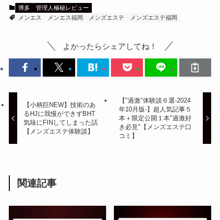
博多
管理人極秘レビュー
メンエス
メンエス福岡
メンズエステ
メンズエステ福岡
よかったらシェアしてね！
【"過激"体験談６選-2024
【小柄巨NEW】技術のあ
年10月版-】超人気記事５
るHJに我慢ができずBHT
本＋限定公開１本"過激好
気味にFINしてしまった話
き必見"【メンズエステ口
【メンズエステ体験談】
コミ】
関連記事