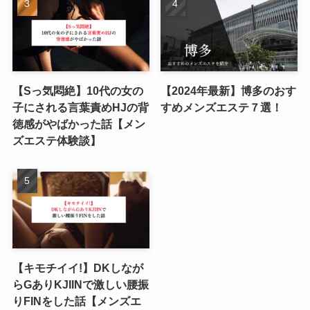
【Sっ気悶絶】10代の女の
【2024年最新】博多のおす
子にされる言葉責めHJの背
すめメンズエステ７選！
徳感がやばかった話【メン
ズエステ体験談】
【キモチイイ!】DKしなが
らGありKJIINで激しい腰振
りFINをした話【メンズエ