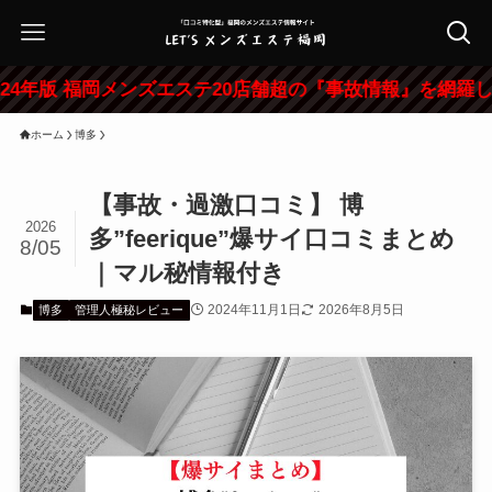
福岡メンズエステ20店舗超の『事故情報』を網羅した特大レビ
ホーム
博多
【事故・過激口コミ】 博
2026
多”feerique”爆サイ口コミまとめ
8/05
｜マル秘情報付き
2024年11月1日
2026年8月5日
博多
管理人極秘レビュー