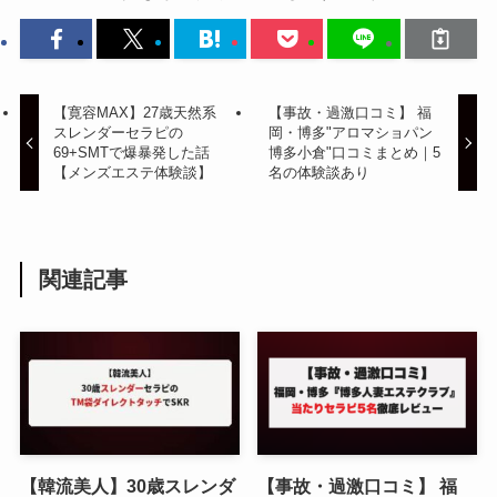
【寛容MAX】27歳天然系
【事故・過激口コミ】 福
スレンダーセラピの
岡・博多"アロマショパン
69+SMTで爆暴発した話
博多小倉"口コミまとめ｜5
【メンズエステ体験談】
名の体験談あり
関連記事
【韓流美人】30歳スレンダ
【事故・過激口コミ】 福