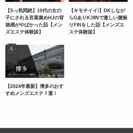
【Sっ気悶絶】10代の女の
【キモチイイ!】DKしなが
子にされる言葉責めHJの背
らGありKJIINで激しい腰振
徳感がやばかった話【メン
りFINをした話【メンズエ
ズエステ体験談】
ステ体験談】
【2024年最新】博多のおす
すめメンズエステ７選！