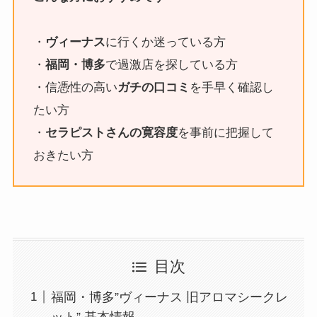
・
ヴィーナス
に行くか迷っている方
・
福岡・博多
で過激店を探している方
・信憑性の高い
ガチの口コミ
を手早く確認し
たい方
・
セラピストさんの寛容度
を事前に把握して
おきたい方
目次
福岡・博多”ヴィーナス 旧アロマシークレ
ット” 基本情報