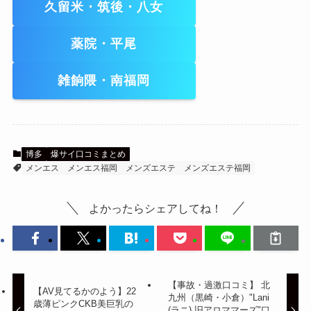
久留米・筑後・八女
薬院・平尾
雑餉隈・南福岡
博多
爆サイ口コミまとめ
メンエス
メンエス福岡
メンズエステ
メンズエステ福岡
よかったらシェアしてね！
【事故・過激口コミ】 北
【AV見てるかのよう】22
九州（黒崎・小倉）"Lani
歳薄ピンクCKB美巨乳の
(ラニ) 旧アロママーズ"口